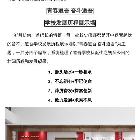
青春道吾 奋斗道吾
学校发展历程展示墙
岁月仿佛一首绵长的诗篇，
每一处校史痕迹都是其中跌宕起伏
的音符。
道吾学校发展历程展示墙以“青春道吾 奋斗道吾”为主
题，一共分四个篇章，
系统梳理了道吾学校从诞生之初至今日的
壮阔历程和发展硕果。
1、源头活水•一脉相承
2、不忘初心•牢记使命
3、踔厉奋发•探索创新
4、致力发展•求索不息