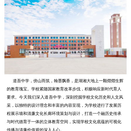
道吾中学，傍山而筑，翰墨飘香，
是湖湘大地上一颗熠熠生辉
的教育瑰宝。
学校紧随国家教育改革步伐，积极响应新时代育人
要求。
今天我们
深入道吾中学
，
深刻挖掘学校文化历史和人文风
采，
以独特的设
计理
念和丰富的内容呈
现，
为学校进行了
发展历
程展示墙和清廉文化长廊
环境策划与设计，
打造一个融历史传承
与时代德育于一体的立体教育空间，
实现学校
文化底蕴的可视化
传播与清廉价值观的深入人心。