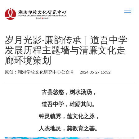
Toggle
naviga
岁月光影·廉韵传承 | 道吾中学
发展历程主题墙与清廉文化走
廊环境策划
原创：湖湘学校文化研究中心公众号
2024-05-27 15:32
古县悠悠，浏水汤汤，
道吾中学，雄踞其间。
钟灵毓秀，蕴文化之脉，
人杰地灵，奠教育之基。