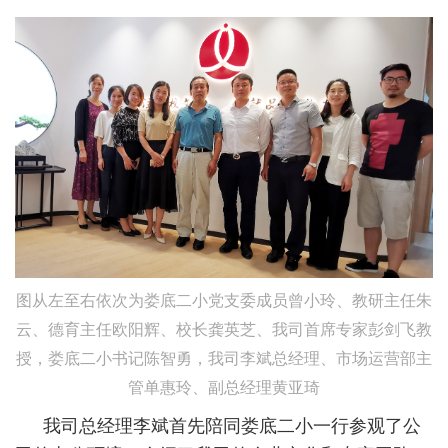
图从左至右依次为娄底二小党支委成员曾小玲、教研主任朱
云、德育主任欧阳辉、校长龚英芝、我司首席专家彭剑飞教
授，娄底二小书记陈智勇，我司李斌总经理、市场运营部主
管单惠玲、副总经理黄亚琦
我司总经理李斌首先陪同娄底二小一行参观了公