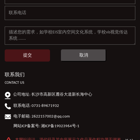
提交
取消
联系我们
CONTACT US
公司地址: 长沙市高新区麓谷大道新长海中心
联系电话: 0731-89671932
电子邮箱: 2622157002@qq.com
网站ICP备案号:
湘ICP备19023964号-1
本网站设计、源代码及其中所展示之作品著作权均属于湖湘