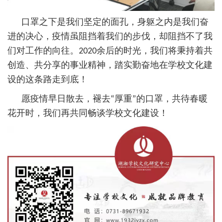
口罩之下是我们坚定的面孔，身躯之内是我们奋
进的决心，疫情虽阻挡着我们的步伐，却阻挡不了我
们对工作的向往。2020余后的时光，我们将秉持着共
创造、共分享的事业精神，踏实勤奋地在学校文化建
设的这条路走到底！
愿疫情早日散去，褪去“厚重”的口罩，共待春暖
花开时，我们再共同畅谈学校文化建设！