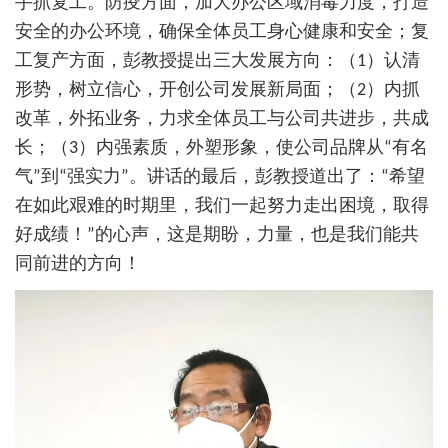
手抓复工。防疫方面，加大办公区域消毒力度，打造
安全的办公环境，确保全体员工身心健康和安全；复
工复产方面，彭教授提出三大发展方向：（1）认清
形势，树立信心，开创公司发展新局面；（2）内抓
改革，外拓业务，力求全体员工与公司共进步，共成
长；（3）内强素质，外塑形象，使公司品牌从“有名
气”到“强实力”。讲话的最后，彭教授道出了：“希望
在如此艰难的时期里，我们一起努力走出困境，取得
好成绩！”的心声，这是期盼，力量，也是我们能共
同前进的方向！