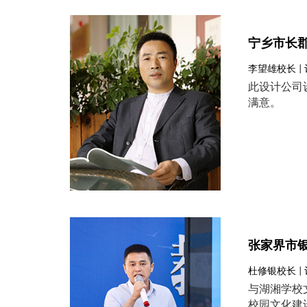
宁乡市长
李望雄校长 |
此设计公司
满意。
张家界市
杜修银校长 |
与湖湘学校
校园文化建