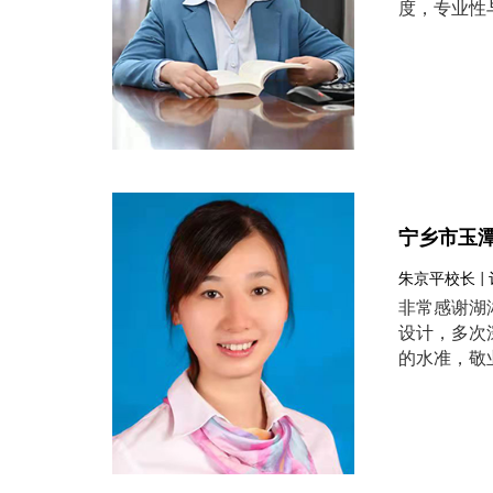
度，专业性
宁乡市玉
朱京平校长 |
非常感谢湖
设计，多次
的水准，敬