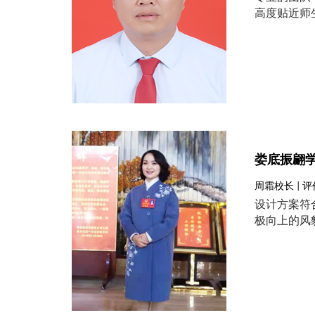
高度贴近师
娄底振翩
周霜校长 | 
设计方案符
极向上的风