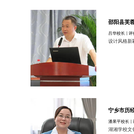
邵阳县芙
吕华校长 | 
设计风格新
宁乡市历
潘果平校长 |
湖湘学校文