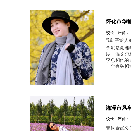
怀化市华
校长 | 评价：
“斌”字给
李斌是湖湘
度，温文尔
李总和他的
一个有独帜专业
湘潭市风
校长 | 评价：
壹玖叁贰公