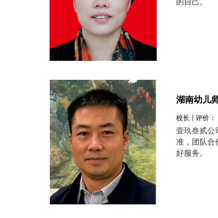
的自己。
湖南幼儿
校长 | 评价：
壹玖叁贰公
准，团队合
好服务。