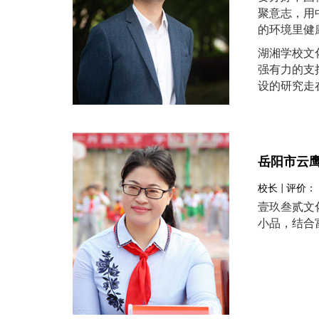
聚意志，用
的环境里健
湖湘学校文
强有力的支
设的研究走
岳阳市云
校长 | 评价：
壹玖叁贰文
小品，结合