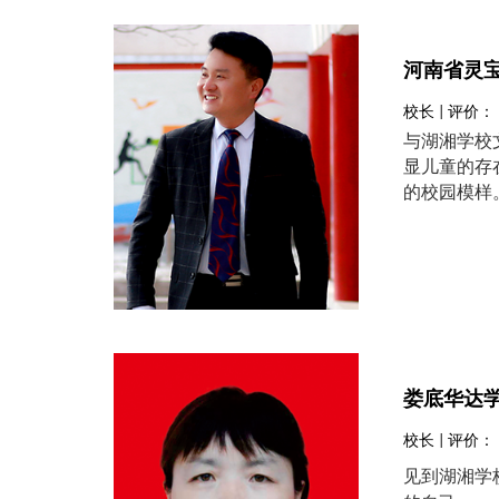
河南省灵
校长 | 评价：
与湖湘学校
显儿童的存
的校园模样
娄底华达
校长 | 评价：
见到湖湘学