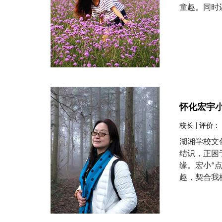
童趣。同时
怀化宏宇
校长 | 评价：
湖湘学校文
结识，正困
缘。宏小“
趣，契合我