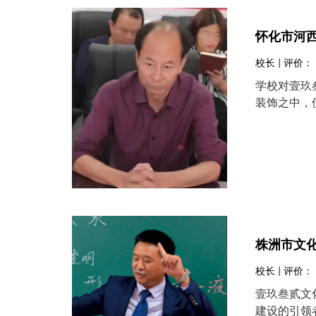
怀化市河
校长 | 评价：
学校对壹玖
装饰之中，
株洲市文
校长 | 评价：
壹玖叁贰文
建设的引领