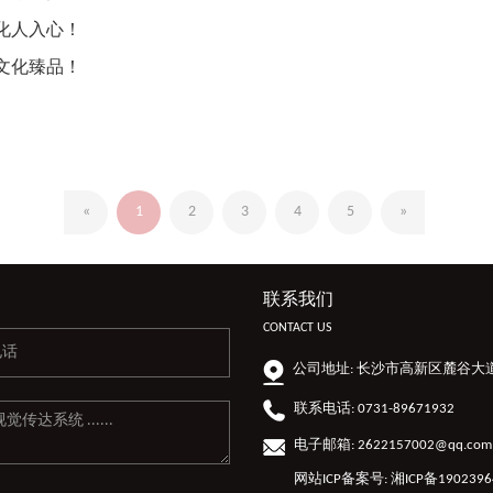
化人入心！
文化臻品！
«
1
2
3
4
5
»
联系我们
CONTACT US
公司地址: 长沙市高新区麓谷大
联系电话: 0731-89671932
电子邮箱: 2622157002@qq.com
网站ICP备案号:
湘ICP备1902396